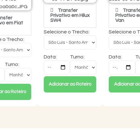
Transfer
Transf
Privativo em Hilux
Privativo e
nsfer
SW4
Van
ivo em Fiat
Selecione o Trecho:
Selecione o 
e o Trecho:
Data:
Turno:
Data:
Tu
Turno:
Adicionar ao Roteiro
Adicionar ao
ar ao Roteiro