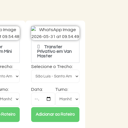
er
Transfer
m Mini
Privativo em Van
Master
Trecho:
Selecione o Trecho:
rno:
Data:
Turno:
 Roteiro
Adicionar ao Roteiro