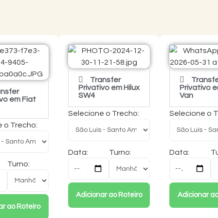
Transfer
Transf
Privativo em Hilux
Privativo e
nsfer
SW4
Van
ivo em Fiat
Selecione o Trecho:
Selecione o 
e o Trecho:
Data:
Turno:
Data:
Tu
Turno:
Adicionar ao Roteiro
Adicionar ao
ar ao Roteiro