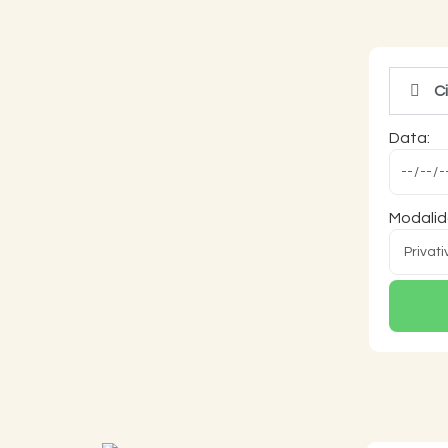
C
Data:
Modalida