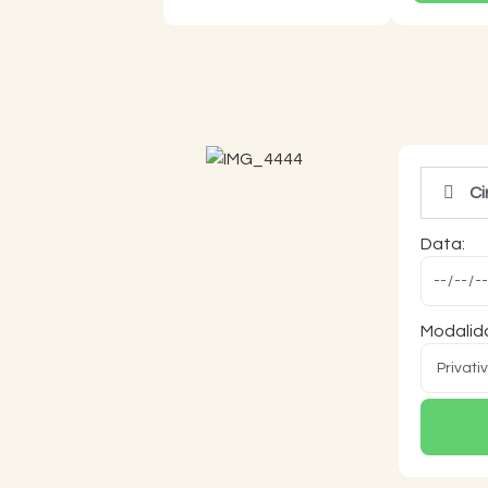
Ci
Data:
Modalida