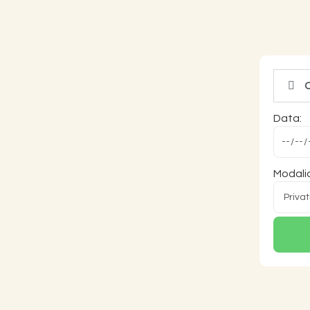
C
Data:
Modalid