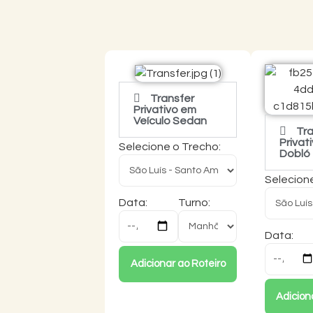
Transfer
Privativo em
Veículo Sedan
Tra
Privat
Selecione o Trecho:
Dobló
Selecion
Data:
Turno:
Data:
Adicionar ao Roteiro
Adicion