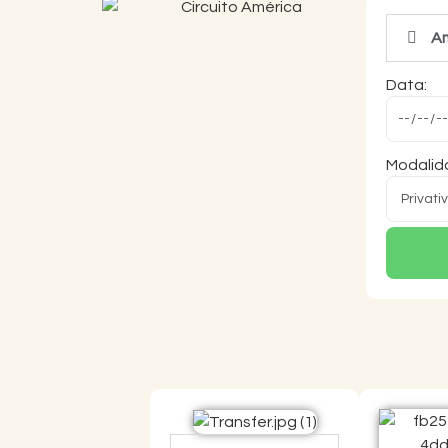
Am
Data:
Modalida