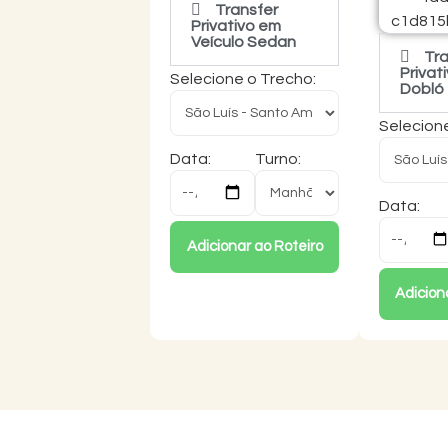
Transfer
Privativo em
Veículo Sedan
Tra
Privat
Selecione o Trecho:
Dobló
Selecion
Data:
Turno:
Data:
Adicionar ao Roteiro
Adicion