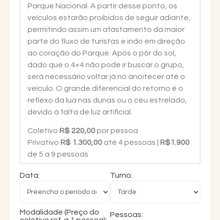
Parque Nacional. A partir desse ponto, os
veículos estarão proibidos de seguir adiante,
permitindo assim um afastamento da maior
parte do fluxo de turistas e indo em direção
ao coração do Parque. Após o pôr do sol,
dado que o 4×4 não pode ir buscar o grupo,
será necessário voltar já no anoitecer até o
veículo. O grande diferencial do retorno é o
reflexo da lua nas dunas ou o céu estrelado,
devido à falta de luz artificial.
Coletivo
R$ 220,00
por pessoa
Privativo
R$ 1.300,00
até 4 pessoas |
R$1.900
de 5 a 9 pessoas
Data:
Turno:
Modalidade (Preço do
Pessoas: