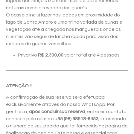
lagoas dos lençóis e um dos mais belos fenômenos
naturais como a revoada dos guarás.
O passeio inclui lazer nas lagoas em proximidade do
lago de Santo Amaro e uma trilha variada de dunas e
vegetação até a chegada nos manguezais onde os
clientes vão seguir de lancha rápida para visão dos
milhares de guarás vermelhos.
Privativo
R$ 2.300,00
valor total até 4 pessoas
ATENÇÃO !!!
A confirmação de sua reserva será efetuada
exclusivamente através do nosso WhatsApp. Por
gentileza,
após concluir sua reserva
, entre em contato
conosco pelo número
+55 (98) 98518-6453
, informando
o número do seu pedido que foi fornecido na página de
finalização do pedido. Este passo é essencial para