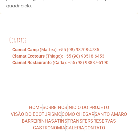
quadriciclo.
Contatos
Ciamat Camp
(Matteo): +55 (98) 98708-4735
Ciamat Ecotours
(Thiago): +55 (98) 98518-6453
Ciamat Restaurante
(Carla): +55 (98) 98887-5190
HOME
SOBRE NÓS
INÍCIO DO PROJETO
VISÃO DO ECOTURISMO
COMO CHEGAR
SANTO AMARO
BARREIRINHAS
ATINS
TRANSFERS
RESERVAS
GASTRONOMIA
GALERIA
CONTATO