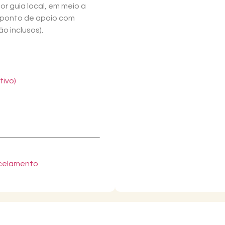
 guia local, em meio a
m ponto de apoio com
ão inclusos).
tivo)
ncelamento