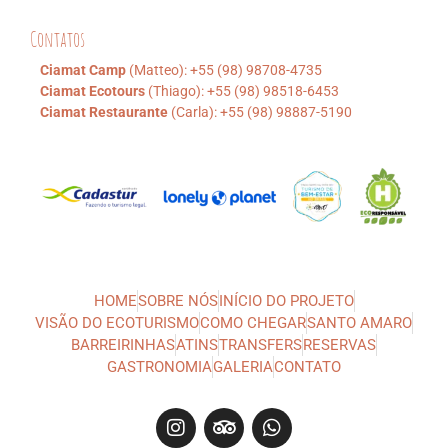
Contatos
Ciamat Camp
(Matteo): +55 (98) 98708-4735
Ciamat Ecotours
(Thiago): +55 (98) 98518-6453
Ciamat Restaurante
(Carla): +55 (98) 98887-5190
HOME
SOBRE NÓS
INÍCIO DO PROJETO
VISÃO DO ECOTURISMO
COMO CHEGAR
SANTO AMARO
BARREIRINHAS
ATINS
TRANSFERS
RESERVAS
GASTRONOMIA
GALERIA
CONTATO