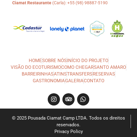
Ciamat Restaurante
(Carla): +55 (98) 98887-5190
HOME
SOBRE NÓS
INÍCIO DO PROJETO
VISÃO DO ECOTURISMO
COMO CHEGAR
SANTO AMARO
BARREIRINHAS
ATINS
TRANSFERS
RESERVAS
GASTRONOMIA
GALERIA
CONTATO
© 2025 Pousada Ciamat Camp LTDA. Todos os direitos
reservados.
Privacy Policy