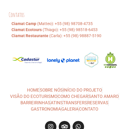
Contatos
Ciamat Camp
(Matteo): +55 (98) 98708-4735
Ciamat Ecotours
(Thiago): +55 (98) 98518-6453
Ciamat Restaurante
(Carla): +55 (98) 98887-5190
HOME
SOBRE NÓS
INÍCIO DO PROJETO
VISÃO DO ECOTURISMO
COMO CHEGAR
SANTO AMARO
BARREIRINHAS
ATINS
TRANSFERS
RESERVAS
GASTRONOMIA
GALERIA
CONTATO